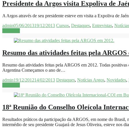
Presidente da Argos visita Expoliva de Ja
A Argos através de seu presidente esteve em visita a Expoliva de Jaé
admin
05/06/2013
19/12/2013
Cursos
,
Destaques
,
Entrevistas
,
Notícia
Leia mais
Resumo das atividades feitas pela ARGOS
Resumo das atividades feitas pela ARGOS em 2012. Todas positivas e 
Argentina Começamos o ano de…
admin
19/12/2012
14/02/2013
Destaques
,
Notícias Argos
,
Novidades
,
Leia mais
18ª Reunião do Conselho Oleícola Interna
Resultados práticos da participação da ARGOS, em nome do Brasil,
intermédio de seu presidente Guajará de Jesus Oliveira, esteve nos d