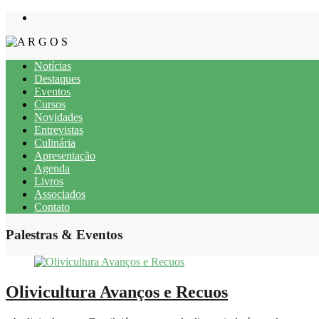
Notícias
Destaques
Eventos
Cursos
Novidades
Entrevistas
Culinária
Apresentação
Agenda
Livros
Associados
Contato
Palestras & Eventos
Olivicultura Avanços e Recuos