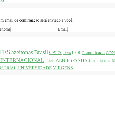
GOS
 Um email de confirmação será enviado a você!
renome
Email
TES
azeitonas
Brasil
CATA
COI
Comunicado
CON
Cerro
INTERNACIONAL
JAÉN-ESPANHA
Jornada
M
JAÉN
Jornal
UNIVERSIDADE
VIRGENS
NSORIAL