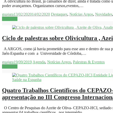
A olivicultura no Brasil, já cansamos de dizer, ainda é tratada com
poder avançarmos. Organizamos cursos,eventos,…
guajara
13/02/2020
14/02/2020
Destaques
,
Notícias Argos
,
Novidades
Leia mais
Ciclo de palestras sobre Olivicultura , Aze
A ARGOS, como já havia prometido para esse ano e dentro de sua prog
Jaén-Espanha e com a Universidade de Córdoba,…
guajara
19/09/2019
Agenda
,
Notícias Argos
,
Palestras & Eventos
Leia mais
Quatro Trabalhos Científicos do CEPAZO-
apresentação no III Congresso Internacion
O Centro de Pesquisas do Azeite de Oliva- CEPAZO-HCI, sediado nas
apresentar 04 trabalhos científicos por intermédio…