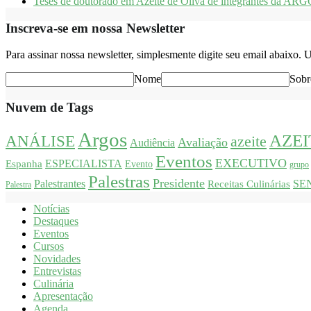
Teses de doutorado em Azeite de Oliva de integrantes da AR
Inscreva-se em nossa Newsletter
Para assinar nossa newsletter, simplesmente digite seu email abaixo.
Nome
Sob
Nuvem de Tags
Argos
AZEI
ANÁLISE
azeite
Avaliação
Audiência
Eventos
EXECUTIVO
Espanha
ESPECIALISTA
Evento
grupo
Palestras
Presidente
Palestrantes
Receitas Culinárias
SE
Palestra
Notícias
Destaques
Eventos
Cursos
Novidades
Entrevistas
Culinária
Apresentação
Agenda