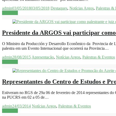
admin
03/05/2018
03/05/2018
Destaques
,
Notícias Argos
,
Palestras &
Leia mais
Presidente da ARGOS vai participar como 
O Ministro da Producción y Desarrollo Econômico da Provincia de L
palestra em um Evento Internacional que ocorrerá na Provincia…
admin
28/08/2015
Apresentação
,
Notícias Argos
,
Palestras & Eventos
Leia mais
Representantes do Centro de Estudos e Pr
Estiveram no RGS de 29a 06 de fevereiro de 2014 representantes do C
na PUCRS em 02 a 05 de…
admin
24/03/2014
Notícias Argos
,
Palestras & Eventos
Leia mais