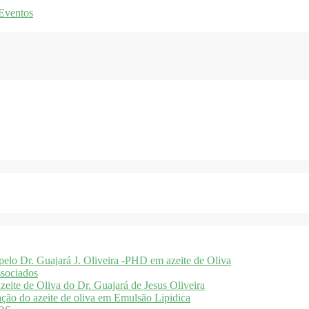
 Eventos
 pelo Dr. Guajará J. Oliveira -PHD em azeite de Oliva
sociados
ite de Oliva do Dr. Guajará de Jesus Oliveira
ação do azeite de oliva em Emulsão Lipidica